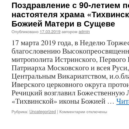
Поздравление с 90-летием п
настоятеля храма «Тихвинс
Божией Матери в Сущеве
Опубликовано
17.03.2019
автором
admin
17 марта 2019 года, в Неделю Торже
благословению Высокопреосвященн
митрополита Истринского, Первого
Патриарха Московского и всея Руси
Центральным Викариатством, и.о.бл
Иверского церковного округа прото
Речицкий возглавил Божественную 
«Тихвинской» иконы Божией …
Чит
Рубрика:
Uncategorized
|
Комментарии
к
отключены
записи
Поздравление
с