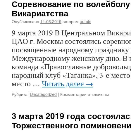
Соревнование по волейболу
90-
Викариатства
летием
почетного
Опубликовано
11.03.2019
автором
admin
настоятеля
храма
9 марта 2019 В Центральном Викар
«Тихвинской»
ЦАО г. Москвы состоялись соревно
иконы
Божией
посвященные народному празднику
Матери
Международному женскому дню. В ит
в
Сущеве
команда «Православные добровольцы
народный клуб «Таганка», 3-е место
место …
Читать далее
→
Рубрика:
Uncategorized
|
Комментарии
к
отключены
записи
Соревнование
по
3 марта 2019 года состояла
волейболу
Торжественного поминовени
Цетрального
Викариатства