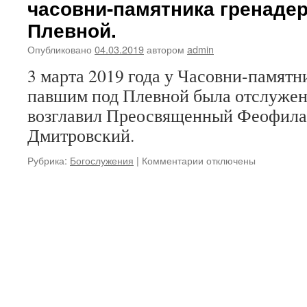
часовни-памятника гренаде
Плевной.
Опубликовано
04.03.2019
автором
admin
3 марта 2019 года у Часовни-памятн
павшим под Плевной была отслужен
возглавил Преосвященный Феофилак
Дмитровский.
Рубрика:
Богослужения
|
Комментарии
к
отключены
записи
3
марта
2019
года
состоялась
церемония
Торжественного
поминовения
воинов