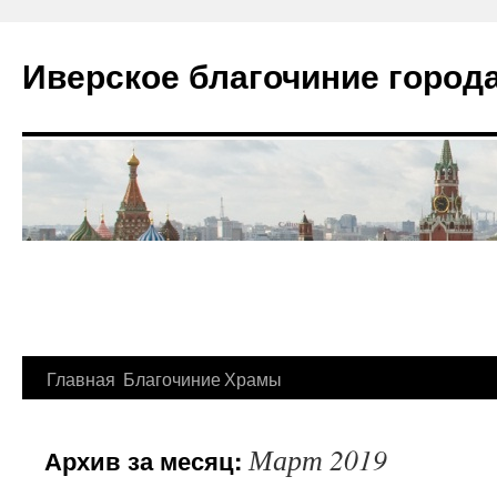
Иверское благочиние город
Главная
Благочиние
Храмы
Перейти
к
Март 2019
Архив за месяц:
содержимому