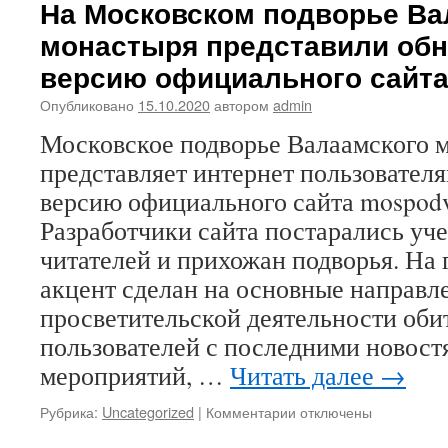
На Московском подворье Ва
в
монастыря представили об
день
празднования
версию официального сайт
Иверской
иконы
Опубликовано
15.10.2020
автором
admin
Божией
Московское подворье Валаамского 
Матери
в
представляет интернет пользовател
Иверской
версию официального сайта mospodv
часовне
у
Разработчики сайта постарались уч
Воскресенских
читателей и прихожан подворья. На 
ворот
акцент сделан на основные направл
просветительской деятельности оби
пользователей с последними новост
мероприятий, …
Читать далее
→
Рубрика:
Uncategorized
|
Комментарии
к
отключены
записи