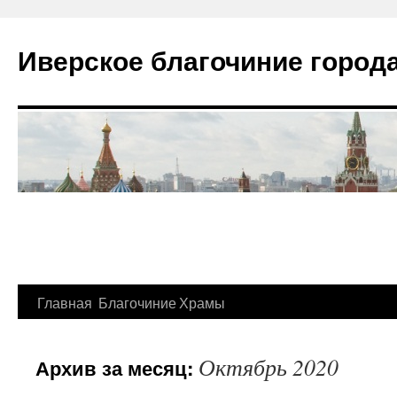
Иверское благочиние город
Главная
Благочиние
Храмы
Перейти
к
Октябрь 2020
Архив за месяц:
содержимому