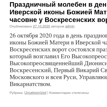
Праздничный молебен в ден
Иверской иконы Божией Мат
часовне у Воскресенских во
Опубликовано
27.10.2020
автором
admin
26 октября 2020 года в день праздн
иконы Божией Матери в Иверской ч
Воскресенских ворот состоялся пра
который возглавил Его Высокопрео
Высокопреосвященнейший Диониси
Воскресенский, Первый Викарий С
Московского и всея Руси, Управля
Викариатством.
Рубрика:
Uncategorized
|
Комментарии
к
отключены
записи
Праздничный
молебен