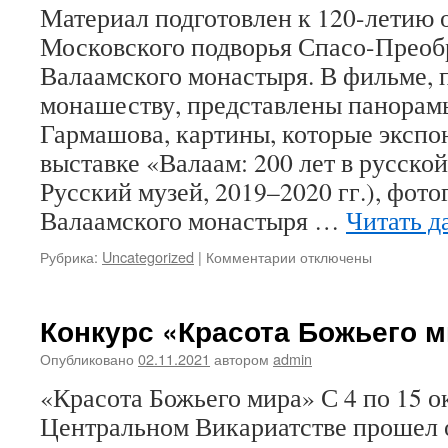
Материал подготовлен к 120-летию
на
Красной
Московского подворья Спасо-Преоб
Площади
Валаамского монастыря. В фильме,
монашеству, представлены панорам
Гармашова, картины, которые экспо
выставке «Валаам: 200 лет в русско
Русский музей, 2019–2020 гг.), фото
Валаамского монастыря …
Читать д
Рубрика:
Uncategorized
|
Комментарии
к
отключены
записи
31
октября
Конкурс «Красота Божьего 
отмечается
120-
Опубликовано
02.11.2021
автором
admin
летие
«Красота Божьего мира» С 4 по 15 ок
освящение
Московского
Центральном Викариатстве прошел 
подворья