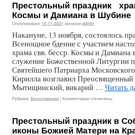
Престольный праздник храм
Космы и Дамиана в Шубине
Опубликовано
15.11.2021
автором
admin
Накануне, 13 ноября, состоялось пр
Всенощное бдение с участием насто
храма свв. бесср. Космы и Дамиана 
служение Божественной Литургии п
Святейшего Патриарха Московского 
Кирилла возглавил Преосвященный 
Мытищинский, викарий …
Читать д
Рубрика:
Богослужения
|
Комментарии
к
отключены
записи
Престольный
праздник
Престольный праздник в Со
иконы Божией Матери на Кр
храма
свв.