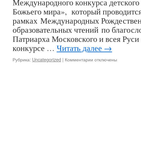
Международного конкурса детского 
Валаамского
монастыря
Божьего мира», который проводится
рамках Международных Рождестве
образовательных чтений по благос
Патриарха Московского и всея Руси
конкурсе …
Читать далее
→
Рубрика:
Uncategorized
|
Комментарии
к
отключены
записи
Конкурс
«Красота
Божьего
мира»