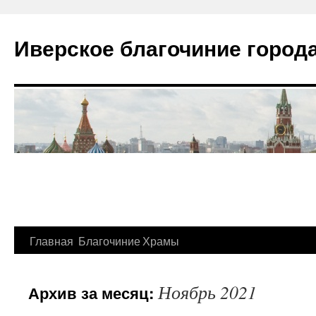
Иверское благочиние город
Главная
Благочиние
Храмы
Перейти
к
Ноябрь 2021
Архив за месяц:
содержимому