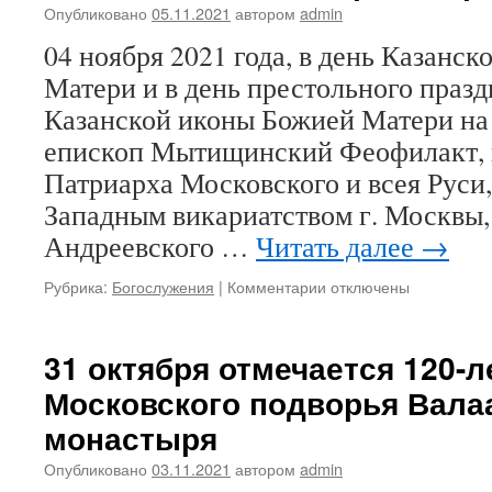
Опубликовано
05.11.2021
автором
admin
бесср.
Космы
04 ноября 2021 года, в день Казанс
и
Матери и в день престольного праз
Дамиана
в
Казанской иконы Божией Матери на
Шубине
епископ Мытищинский Феофилакт, 
Патриарха Московского и всея Рус
Западным викариатством г. Москвы,
Андреевского …
Читать далее
→
Рубрика:
Богослужения
|
Комментарии
к
отключены
записи
Престольный
праздник
31 октября отмечается 120-
в
Московского подворья Вала
Соборе
Казанской
монастыря
иконы
Божией
Опубликовано
03.11.2021
автором
admin
Матери