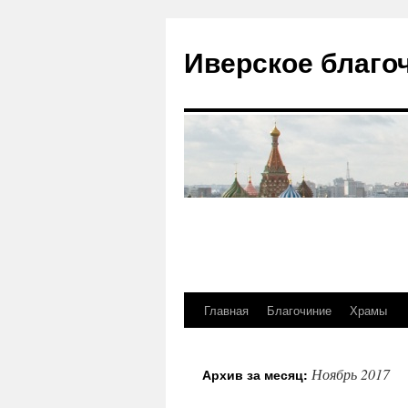
Иверское благо
Главная
Благочиние
Храмы
Перейти
к
Ноябрь 2017
Архив за месяц:
содержимому