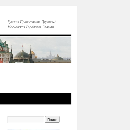
Русская Православная Церковь /
Московская Городская Епархия