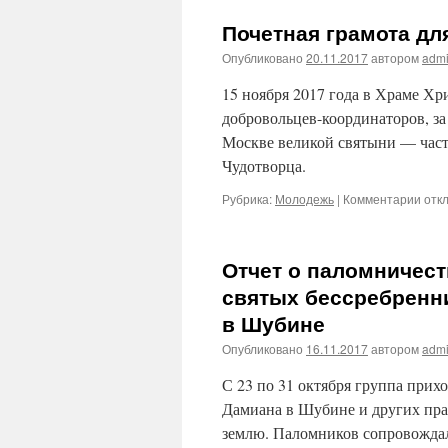
Почетная грамота д
Опубликовано
20.11.2017
автором
adm
15 ноября 2017 года в Храме Хр
добровольцев-координаторов, з
Москве великой святыни — час
Чудотворца.
Рубрика:
Молодежь
|
Комментарии
к
отк
запи
Поч
грам
Отчет о паломничес
для
Яков
святых бессребренн
Мих
в Шубине
Анат
Опубликовано
16.11.2017
автором
adm
С 23 по 31 октября группа прих
Дамиана в Шубине и других пр
землю. Паломников сопровождал