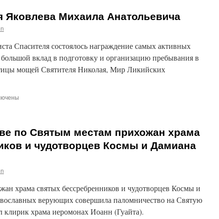
ноября
ля Яковлева Михаила Анатольевича
состоялось
освящение
in
придела
вмч.
иста Спасителя состоялось награждение самых активных
Никиты
а большой вклад в подготовку и организацию пребывания в
в
тицы мощей Святителя Николая, Мир Ликийских
храме
Живоначальной
Троицы
в
лючены
Никитниках
си
етная
ота
тве по Святым местам прихожан храма
лева
иков и чудотворцев Космы и Дамиана
аила
ольевича
in
ожан храма святых бессребренников и чудотворцев Космы и
авославных верующих совершила паломничество на Святую
 клирик храма иеромонах Иоанн (Гуайта).