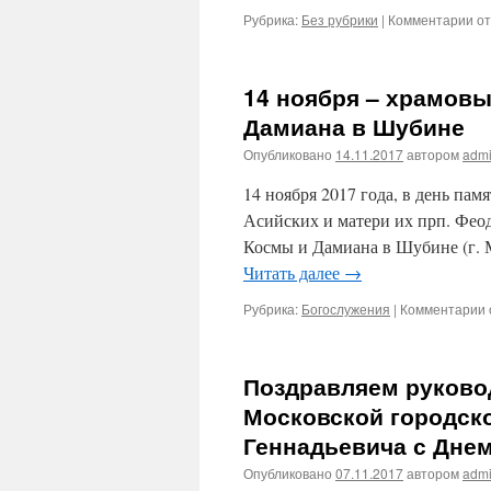
Рубрика:
Без рубрики
|
Комментарии
к
от
за
От
о
14 ноября – храмовы
па
по
Дамиана в Шубине
Св
Опубликовано
14.11.2017
автором
adm
ме
пр
14 ноября 2017 года, в день па
хр
св
Асийских и матери их прп. Феодо
бе
Космы и Дамиана в Шубине (г. 
и
Читать далее
→
чу
Ко
Рубрика:
Богослужения
|
Комментарии
к
и
Да
в
Шу
​Поздравляем руков
Московской городск
Геннадьевича с Дне
Опубликовано
07.11.2017
автором
adm