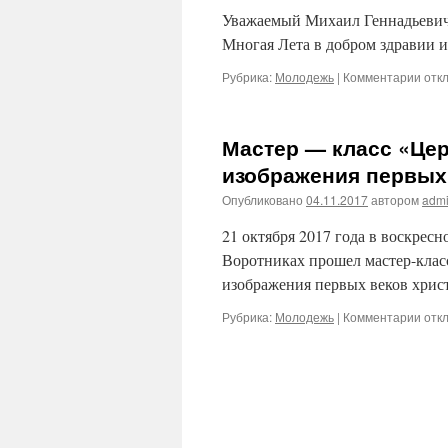
Уважаемый Михаил Геннадьевич
Многая Лета в добром здравии и
Рубрика:
Молодежь
|
Комментарии
к
отк
запи
Поз
Мастер — класс «Це
руко
Мол
изображения первых 
отд
Опубликовано
04.11.2017
автором
adm
Моск
горо
21 октября 2017 года в воскре
епа
Кукс
Воротниках прошел мастер-клас
Мих
изображения первых веков хрис
Генн
с
Рубрика:
Молодежь
|
Комментарии
к
отк
Дне
запи
Рожд
Мас
—
клас
«Це
моза
Сим