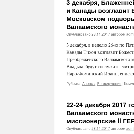
3 декабря, Блаженн
и Канады возглавит
Московском подворь
Валаамского монаст
Опубликовано
28.11.2017
автором
adm
3 декабря, в неделю 26-ю по П
Канады Тихон возглавит Божес
Преображенского Валаамского 
Владыке будут сослужить: митр
Наро-Фоминский Иоанн, еписк
Рубрика:
Анонсы
,
Богослужения
|
Комм
22-24 декабря 2017 
Валаамского монаст
миссионерские II Г
Опубликовано
28.11.2017
автором
adm