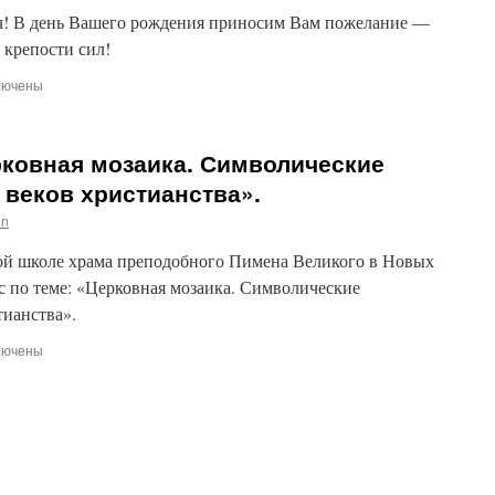
Космы
! ​В день Вашего рождения приносим Вам пожелание —
и
 крепости сил!
Дамиана
в
лючены
Шубине
си
дравляем
рковная мозаика. Символические
водителя
одежного
веков христианства».
ела
in
овской
дской
сной школе храма преподобного Пимена Великого в Новых
рхии
ова
с по теме: «Церковная мозаика. Символические
аила
тианства».
адьевича
лючены
м
си
ения!
тер
с
рковная
ика.
волические