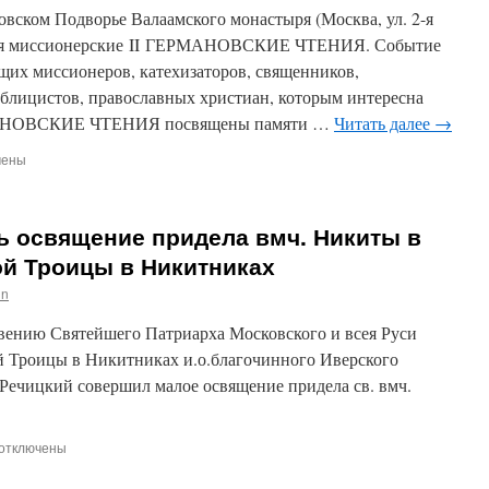
Канады
ковском Подворье Валаамского монастыря (Москва, ул. 2-я
возглавит
оятся миссионерские II ГЕРМАНОВСКИЕ ЧТЕНИЯ. Событие
Божественную
их миссионеров, катехизаторов, священников,
Литургию
на
ублицистов, православных христиан, которым интересна
Московском
РМАНОВСКИЕ ЧТЕНИЯ посвящены памяти …
Читать далее
→
подворье
Спасо-
чены
Преображенского
Валаамского
монастыря.
ь освящение придела вмч. Никиты в
я
й Троицы в Никитниках
in
ском
овению Святейшего Патриарха Московского и всея Руси
ье
ского
 Троицы в Никитниках и.о.благочинного Иверского
тыря
Речицкий совершил малое освящение придела св. вмч.
тся
нерские II ГЕРМАНОВСКИЕ
Я.
отключены
записи
26