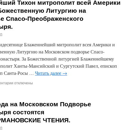
ейший Тихон митрополит всей Америки
 Божественную Литургию на
е Спасо-Преображенского
ыря.
in
ятидесятнице Блаженнейший митрополит всея Америки и
твенную Литургию на Московском подворье Спасо-
монастыря. За Божественной литургией Блаженнейшему
ополит Ханты-Мансийский и Сургутский Павел, епископ
оп Санта-Росы …
Читать далее
→
ентарии
к
отключены
записи
3
декабря,
года на Московском Подворье
Блаженнейший
Тихон
ыря состоятся
митрополит
ЕРМАНОВСКИЕ ЧТЕНИЯ.
всей
Америки
in
и