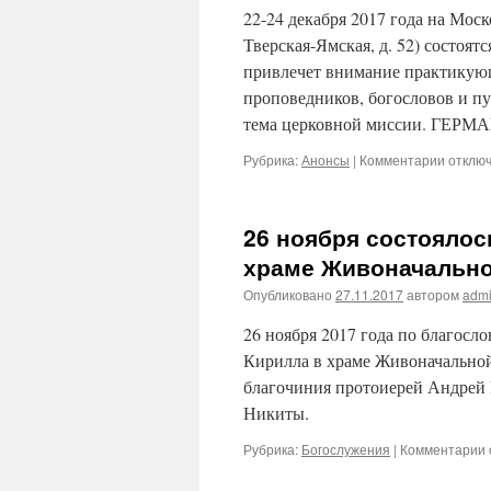
22-24 декабря 2017 года на Мос
Тверская-Ямская, д. 52) сост
привлечет внимание практикующ
проповедников, богословов и п
тема церковной миссии. ГЕ
Рубрика:
Анонсы
|
Комментарии
к
отклю
записи
22-
24
26 ноября состоялос
декабр
2017
храме Живоначально
года
Опубликовано
27.11.2017
автором
adm
на
Москов
26 ноября 2017 года по благосл
Подвор
Валаам
Кирилла в храме Живоначальной
монас
благочиния протоиерей Андрей 
состоя
Никиты.
миссио
ЧТЕНИ
Рубрика:
Богослужения
|
Комментарии
к