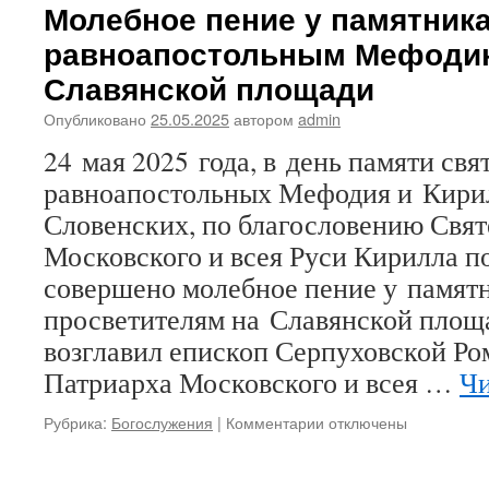
Молебное пение у памятник
равноапостольным Мефодию
Славянской площади
Опубликовано
25.05.2025
автором
admin
24 мая 2025 года, в день памяти свя
равноапостольных Мефодия и Кирил
Словенских, по благословению Свя
Московского и всея Руси Кирилла п
совершено молебное пение у памят
просветителям на Славянской площ
возглавил епископ Серпуховской Ро
Патриарха Московского и всея …
Чи
Рубрика:
Богослужения
|
Комментарии
к
отключены
записи
Молебное
пение