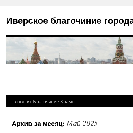
Иверское благочиние город
Главная
Благочиние
Храмы
Перейти
к
Май 2025
Архив за месяц:
содержимому