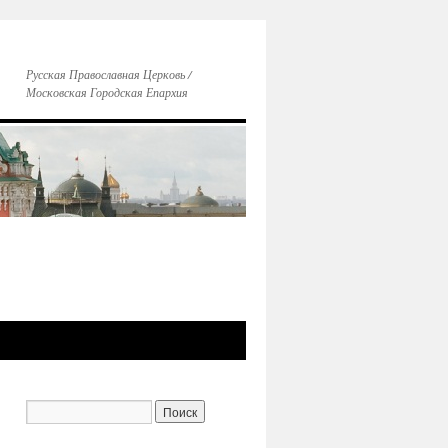
Русская Православная Церковь /
Московская Городская Епархия