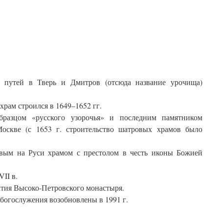
 путей в Тверь и Дмитров (отсюда название урочища)
ам строился в 1649–1652 гг.
бразцом «русского узорочья» и последним памятником
Москве (с 1653 г. строительство шатровых храмов было
рвым на Руси храмом с престолом в честь иконы Божией
II в.
ратия Высоко-Петровского монастыря.
 богослужения возобновлены в 1991 г.