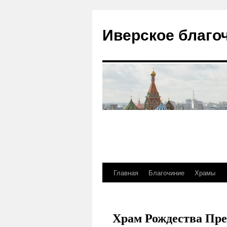
Иверское благо
Главная
Благочиние
Храмы
Перейти
к
содержимому
Храм Рождества Пре