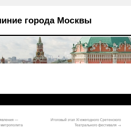
чиние города Москвы
оявления —
Итоговый этап ХI ежегодного Сретенского
 митрополита
Театрального фестиваля
→