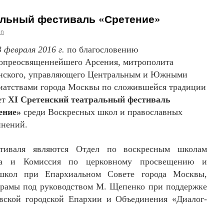
альный фестиваль «Сретение»
in
3 февраля 2016 г.
по благословению
опреосвящен
нейшего Арсения, митрополита
нского, управляющего Центральным и Южными
иатствами города Москвы по сложившейся традиции
ет
XI
Сретенский театральный фестиваль
ение»
среди Воскресных школ и православных
инений.
стиваля являются Отдел по воскресным школам
тва и Комиссия по церковному просвещению и
 школ при Епархиальном Совете города Москвы,
драмы под руководством М. Щепенко при поддержке
вской городской Епархии и Объединения «Диалог-