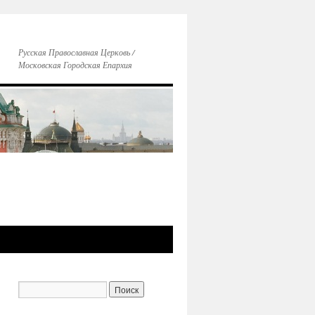
Русская Православная Церковь /
Московская Городская Епархия