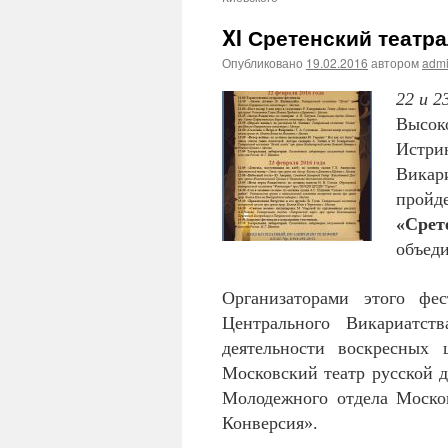
XI Сретенский театр
Опубликовано
19.02.2016
автором
adm
22 и 2
Высок
Истри
Викар
пройд
«Срет
объед
Организаторами этого фе
Центрального Викариатс
деятельности воскресных
Московский театр русской 
Молодежного отдела Моско
Конверси
я».