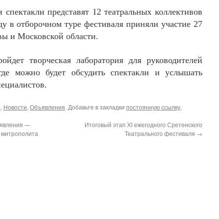
 спектакли представят 12 театральных коллективов
оду в отборочном туре фестиваля приняли участие 27
вы и Московской области.
ойдет творческая лаборатория для руководителей
 где можно будет обсудить спектакли и услышать
пециалистов.
ы
,
Новости
,
Объявления
. Добавьте в закладки
постоянную ссылку
.
оявления —
Итоговый этап ХI ежегодного Сретенского
 митрополита
Театрального фестиваля
→