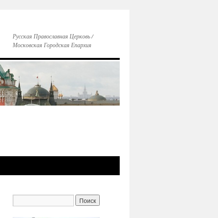
Русская Православная Церковь /
Московская Городская Епархия