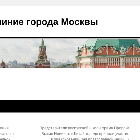
чиние города Москвы
мония
Представители воскресной школы храма Пророка
 часовни-
Божия Илии что в Китай-городе приняли участие
евной.
в праздновании Дня православной книги.
→