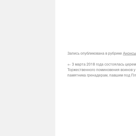
Запись опубликована в рубрике
Анонс
←
3 марта 2018 года состоялась цере
Торжественного поминовения воинов у
памятника гренадерам, павшим под Пл