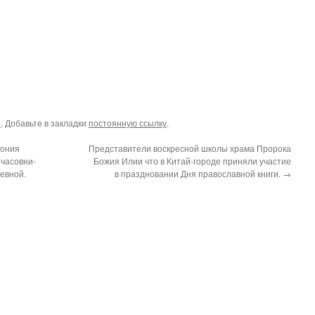
ы
. Добавьте в закладки
постоянную ссылку
.
мония
Представители воскресной школы храма Пророка
 часовни-
Божия Илии что в Китай-городе приняли участие
евной.
в праздновании Дня православной книги.
→