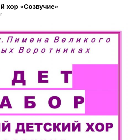
й хор «Созвучие»
in