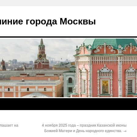
чиние города Москвы
глашает на
4 ноября 2025 года – праздник Казанской иконы
Божией Матери и День народного единства.
→