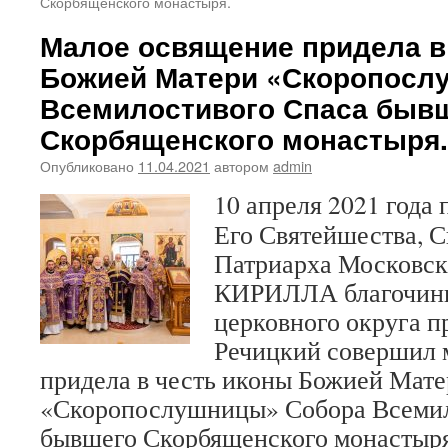
Скорбященского монастыря.
Малое освящение придела в
Божией Матери «Скоропосл
Всемилостивого Спаса быв
Скорбященского монастыря.
Опубликовано
11.04.2021
автором
admin
10 апреля 2021 года
Его Святейшества, 
Патриарха Московско
КИРИЛЛА благочинн
церковного округа 
Речицкий совершил 
придела в честь иконы Божией Мат
«Скоропослушницы» Собора Всемил
бывшего Скорбященского монастыр