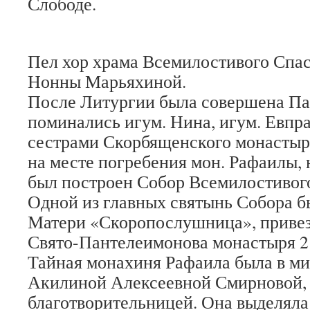
Слободе.
Пел хор храма Всемилостивого Спас
Нонны Марьяхиной.
После Литургии была совершена Па
поминались игум. Нина, игум. Евпр
сестрами Скорбященского монастыр
на месте погребения мон. Рафаилы, 
был построен Собор Всемилостивого
Одной из главных святынь Собора 
Матери «Скоропослушница», привез
Свято-Пантелеимонова монастыря 21
Тайная монахиня Рафаила была в м
Акилиной Алексеевной Смирновой, 
благотворительницей. Она выделяла