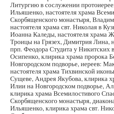
Литургию в сослужении протоиерее
Ильяшенко, настоятеля храма Всеми
Скорбященского монастыря, Владим
настоятеля храма свт. Николая в Ку
Иоанна Каледы, настоятеля храма 
Троицы на Грязех, Димитрия Лина, 
прп. Феодора Студита у Никитских в
Осипенко, клирика храма пророка 
Новгородском подворье, иереев: Ма
настоятеля храма Тихвинской икон
Сущеве, Андрея Якубова, клирика х
Илии на Новгородском подворье, Ал
клирика храма Всемилостивого Спас
Скорбященского монастыря, диакон
Ильяшенко, клирика храма свт. Ник